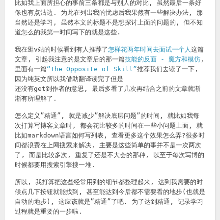
比如我上面所担心的事前三条都是与别人的对比, 虽然最后一条好
像也有点沾边. 为此在列出我的忧虑后我果然有一些解决办法, 那
当然还是学习, 虽然本文的标题不是想探讨上面的问题的, 但不知
道怎么的我第一时间写下的就是这些.
我在逛v站的时候看到有人推荐了
怎样花两年时间去面试一个人
这篇
文章, 引起我注意的是文章后的那一篇
技能的反面 - 魔方和模仿
,
里面有一篇
“The Opposite of Skill”
推荐我们去读了一下,
因为纯英文所以我借助翻译读完了但是
还没有get到作者的意思, 最后多看了几次再结合之前的文章就渐
渐有所理解了.
怎么定义”精通”, 就是减少”解决底层问题”的时间, 就比如我每
次打算写博客文章时, 都会花比较多的时间在一些小问题上面, 就
比如markdown语言如何写列表, 查看更多这个效果怎么弄?很多时
间都浪费在上网搜索来解决, 主要是这些简单的事并不是一次两次
了, 而是比较多次, 重复了还是不大会的那种, 以至于每次写博的
时候都要用搜索引擎搜一堆.
所以, 我打算把这些经常用到的细节都整理起来, 达到我需要的时
候点几下按钮就能找到, 甚至能达到今后都不需要看的地步(也就是
自动的地步), 这应该就是”精通”了吧. 为了达到精通, 记录学习
过程就是重要的一步啦.