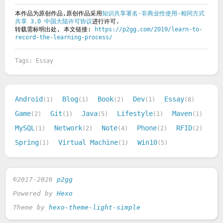
本作品为原创作品,原创作品采用
知识共享署名-非商业性使用-相同方式
共享 3.0 中国大陆许可协议
进行许可.
转载需标明出处, 本文链接:
https://p2gg.com/2019/learn-to-
record-the-learning-process/
Essay
Android
Blog
Book
Dev
Essay
1
1
2
1
8
Game
Git
Java
Lifestyle
Maven
2
1
5
1
1
MySQL
Network
Note
Phone
RFID
1
2
4
2
2
Spring
Virtual Machine
Win10
1
1
5
©2017-2026
p2gg
Powered by
Hexo
Theme by
hexo-theme-light-simple