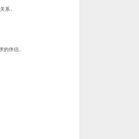
关系.
求的伴侣.
.
.