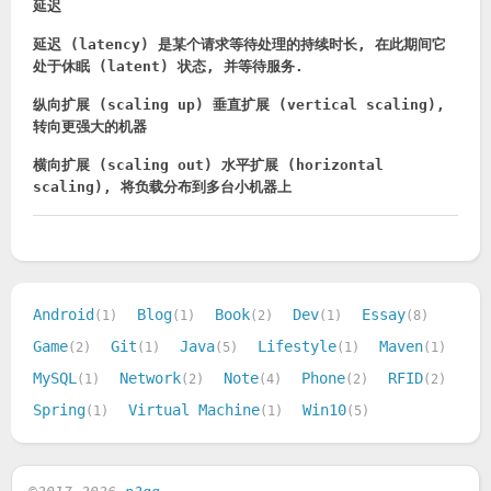
延迟
延迟 (latency) 是某个请求等待处理的持续时长, 在此期间它
处于休眠 (latent) 状态, 并等待服务.
纵向扩展 (scaling up) 垂直扩展 (vertical scaling),
转向更强大的机器
横向扩展 (scaling out) 水平扩展 (horizontal
scaling), 将负载分布到多台小机器上
Android
Blog
Book
Dev
Essay
1
1
2
1
8
Game
Git
Java
Lifestyle
Maven
2
1
5
1
1
MySQL
Network
Note
Phone
RFID
1
2
4
2
2
Spring
Virtual Machine
Win10
1
1
5